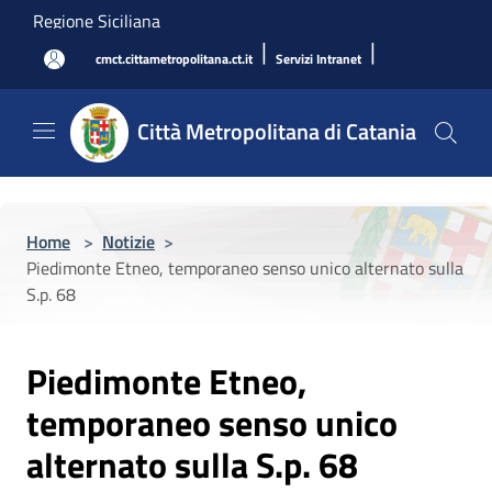
Salta al contenuto principale
Regione Siciliana
|
|
cmct.cittametropolitana.ct.it
Servizi Intranet
Città Metropolitana di Catania
Home
>
Notizie
>
Piedimonte Etneo, temporaneo senso unico alternato sulla
S.p. 68
Piedimonte Etneo,
temporaneo senso unico
alternato sulla S.p. 68