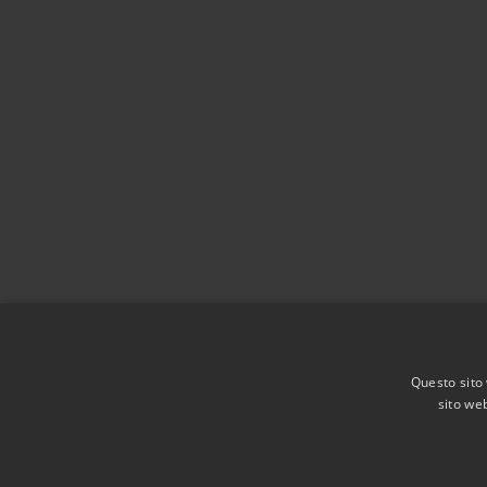
Questo sito 
sito web
RSS
Accessibilità
Privacy
Cookie
Mappa de