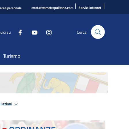
|
|
cmct.cittametropolitana.ct.it
Servizi Intranet
'area personale
uici su
Cerca
Turismo
i azioni