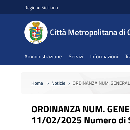
Salta al contenuto principale
Regione Siciliana
Città Metropolitana di 
Amministrazione
Servizi
Informazioni
Tr
Home
>
Notizie
>
ORDINANZA NUM. GENERALE N
ORDINANZA NUM. GENER
11/02/2025 Numero di S