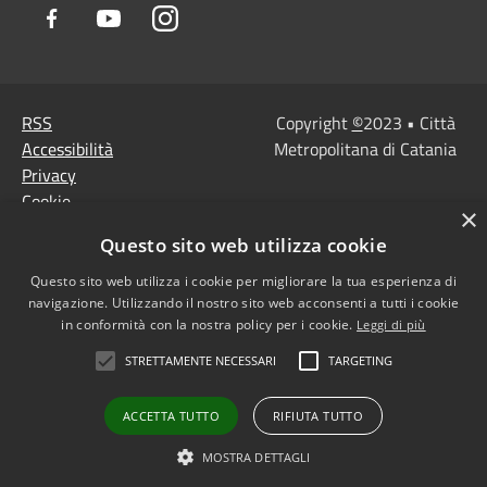
Facebook
Youtube
Instagram
RSS
Copyright
©
2023 • Città
Accessibilità
Metropolitana di Catania
Privacy
Cookie
×
Mappa del sito
Questo sito web utilizza cookie
Note Legali
Agenzia per l'Italia
Questo sito web utilizza i cookie per migliorare la tua esperienza di
navigazione. Utilizzando il nostro sito web acconsenti a tutti i cookie
digitale
in conformità con la nostra policy per i cookie.
Leggi di più
Dichiarazione di
STRETTAMENTE NECESSARI
TARGETING
accessibilità
Dichiarazione di
ACCETTA TUTTO
RIFIUTA TUTTO
accessibilità PagoPa
Obiettivi di accessibilità
MOSTRA DETTAGLI