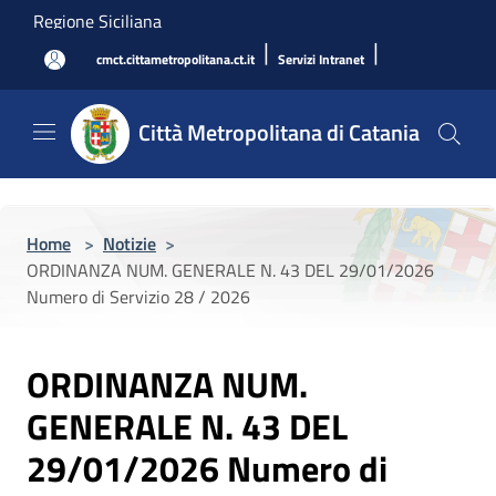
Salta al contenuto principale
Regione Siciliana
|
|
cmct.cittametropolitana.ct.it
Servizi Intranet
Città Metropolitana di Catania
Home
>
Notizie
>
ORDINANZA NUM. GENERALE N. 43 DEL 29/01/2026
Numero di Servizio 28 / 2026
ORDINANZA NUM.
GENERALE N. 43 DEL
29/01/2026 Numero di