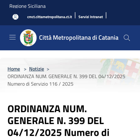
Salta al contenuto principale
Regione Siciliana
|
|
cmct.cittametropolitana.ct.it
Servizi Intranet
Città Metropolitana di Catania
Home
>
Notizie
>
ORDINANZA NUM. GENERALE N. 399 DEL 04/12/2025
Numero di Servizio 116 / 2025
ORDINANZA NUM.
GENERALE N. 399 DEL
04/12/2025 Numero di