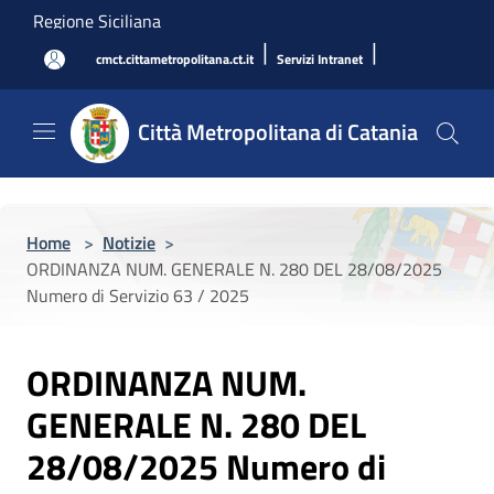
Salta al contenuto principale
Regione Siciliana
|
|
cmct.cittametropolitana.ct.it
Servizi Intranet
Città Metropolitana di Catania
Home
>
Notizie
>
ORDINANZA NUM. GENERALE N. 280 DEL 28/08/2025
Numero di Servizio 63 / 2025
ORDINANZA NUM.
GENERALE N. 280 DEL
28/08/2025 Numero di