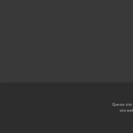
Questo sito 
sito web
RSS
Accessibilità
Privacy
Cookie
Mappa de