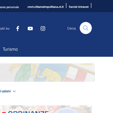
|
|
cmct.cittametropolitana.ct.it
Servizi Intranet
'area personale
uici su
Cerca
Turismo
i azioni