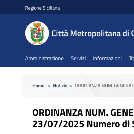
Salta al contenuto principale
Regione Siciliana
Città Metropolitana di 
Amministrazione
Servizi
Informazioni
Tr
Home
>
Notizie
>
ORDINANZA NUM. GENERALE N
ORDINANZA NUM. GENER
23/07/2025 Numero di S