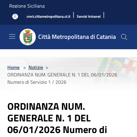
Salta al contenuto principale
Regione Siciliana
|
|
cmct.cittametropolitana.ct.it
Servizi Intranet
Città Metropolitana di Catania
Home
>
Notizie
>
ORDINANZA NUM. GENERALE N. 1 DEL 06/01/2026
Numero di Servizio 1 / 2026
ORDINANZA NUM.
GENERALE N. 1 DEL
06/01/2026 Numero di