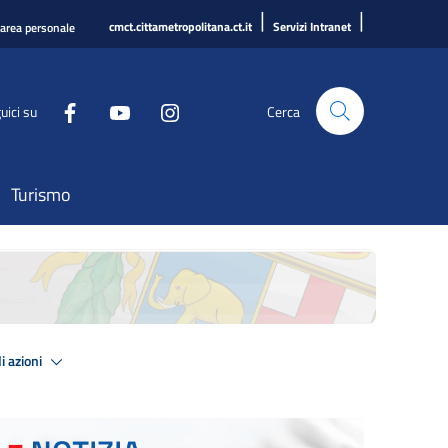
|
|
cmct.cittametropolitana.ct.it
Servizi Intranet
'area personale
uici su
Cerca
Turismo
i azioni