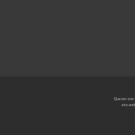
Questo sito 
sito web
RSS
Accessibilità
Privacy
Cookie
Mappa de
Agenzia per l'Italia digitale
Dichiarazione di acces