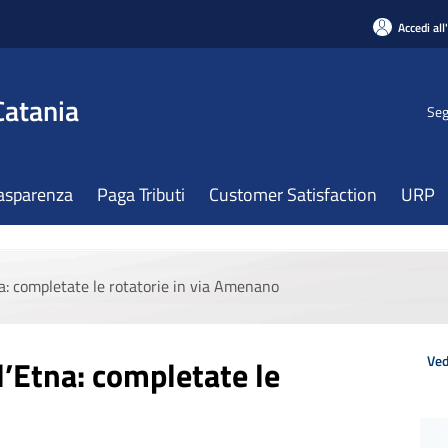
Accedi all
Catania
Seg
asparenza
Paga Tributi
Customer Satisfaction
URP
a: completate le rotatorie in via Amenano
Ved
l’Etna: completate le