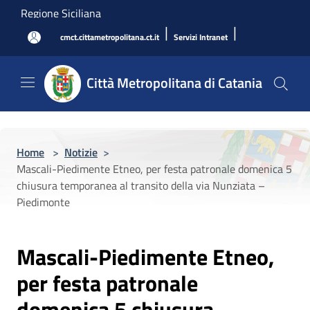
Salta al contenuto principale
Regione Siciliana
|
|
cmct.cittametropolitana.ct.it
Servizi Intranet
Città Metropolitana di Catania
Home
>
Notizie
>
Mascali-Piedimente Etneo, per festa patronale domenica 5
chiusura temporanea al transito della via Nunziata –
Piedimonte
Mascali-Piedimente Etneo,
per festa patronale
domenica 5 chiusura