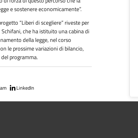
to di forza di questo percorso che la
n legge e sostenere economicamente”.
ogetto “Liberi di scegliere” riveste per
 Schifani, che ha istituito una cabina di
dinamento della legge, nel corso
on le prossime variazioni di bilancio,
no del programma.
ram
LinkedIn