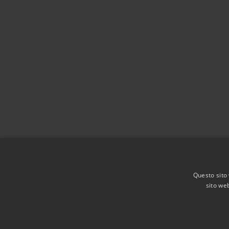
Questo sito 
sito web
RSS
Accessibilità
Privacy
Cookie
Mappa de
Agenzia per l'Italia digitale
Dichiarazione di acces