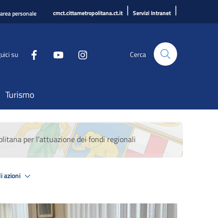
|
|
cmct.cittametropolitana.ct.it
Servizi Intranet
'area personale
uici su
Cerca
Turismo
politana per l’attuazione dei fondi regionali
i azioni