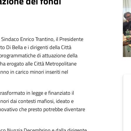
azione dei fondi
 Sindaco Enrico Trantino, il Presidente
 Di Bella e i dirigenti della Città
e programmatiche di attuazione della
a ha erogato alle Città Metropolitane
no in carico minori inseriti nel
 trasformato in legge e finanziato il
ori dai contesti mafiosi, ideato e
novativo che presto potrebbe diventare
aco Nunzia Decembrino e dalla dirigente