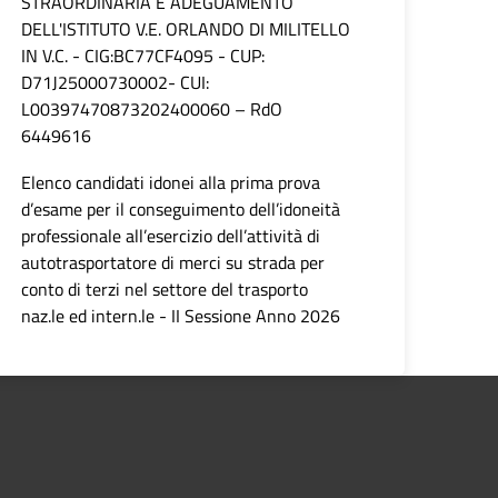
STRAORDINARIA E ADEGUAMENTO
DELL'ISTITUTO V.E. ORLANDO DI MILITELLO
IN V.C. - CIG:BC77CF4095 - CUP:
D71J25000730002- CUI:
L00397470873202400060 – RdO
6449616
Elenco candidati idonei alla prima prova
d’esame per il conseguimento dell’idoneità
professionale all’esercizio dell’attività di
autotrasportatore di merci su strada per
conto di terzi nel settore del trasporto
naz.le ed intern.le - II Sessione Anno 2026