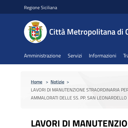
Salta al contenuto principale
Regione Siciliana
Città Metropolitana di 
Amministrazione
Servizi
Informazioni
Tr
Home
>
Notizie
>
LAVORI DI MANUTENZIONE STRAORDINARIA PER
AMMALORATI DELLE SS. PP. SAN LEONARDELLO
LAVORI DI MANUTENZI