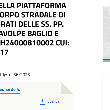
ELLA PIATTAFORMA
CORPO STRADALE DI
ATI DELLE SS. PP.
AVOLPE BAGLIO E
7H24000810002 CUI:
17
d. lgs n. 36/2023
eonardello
PDF
Scarica