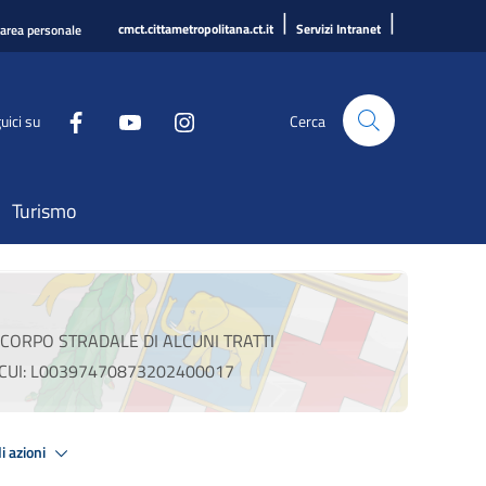
|
|
cmct.cittametropolitana.ct.it
Servizi Intranet
'area personale
uici su
Cerca
Turismo
CORPO STRADALE DI ALCUNI TRATTI
 CUI: L00397470873202400017
i azioni