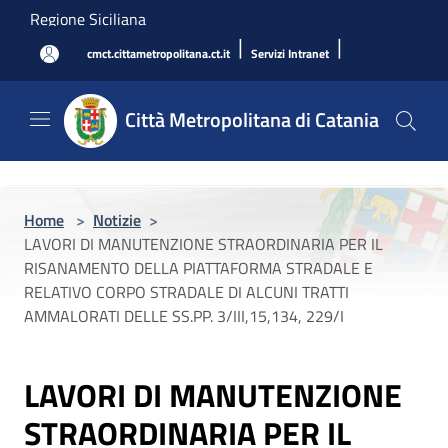
Salta al contenuto principale
Regione Siciliana
|
|
cmct.cittametropolitana.ct.it
Servizi Intranet
Città Metropolitana di Catania
Home
>
Notizie
>
LAVORI DI MANUTENZIONE STRAORDINARIA PER IL
RISANAMENTO DELLA PIATTAFORMA STRADALE E
RELATIVO CORPO STRADALE DI ALCUNI TRATTI
AMMALORATI DELLE SS.PP. 3/III,15,134, 229/I
LAVORI DI MANUTENZIONE
STRAORDINARIA PER IL