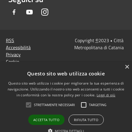
Facebook
Youtube
Instagram
RSS
Copyright
©
2023 • Città
Accessibilità
Metropolitana di Catania
Privacy
Cookie
×
Mappa del sito
Questo sito web utilizza cookie
Note Legali
Agenzia per l'Italia
Questo sito web utilizza i cookie per migliorare la tua esperienza di
navigazione. Utilizzando il nostro sito web acconsenti a tutti i cookie
digitale
in conformità con la nostra policy per i cookie.
Leggi di più
Dichiarazione di
STRETTAMENTE NECESSARI
TARGETING
accessibilità
Dichiarazione di
ACCETTA TUTTO
RIFIUTA TUTTO
accessibilità PagoPa
Obiettivi di accessibilità
MOSTRA DETTAGLI