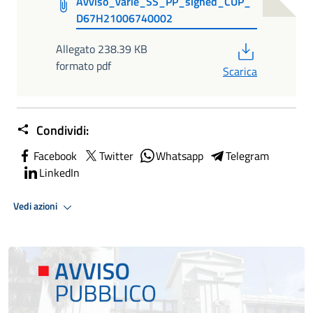
Avviso_varie_SS_PP_signed_CUP_
D67H21006740002
PDF
Allegato 238.39 KB
formato pdf
Scarica
Condividi:
Facebook
Twitter
Whatsapp
Telegram
LinkedIn
Vedi azioni