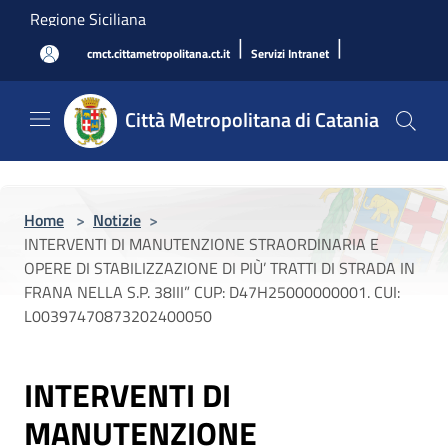
Salta al contenuto principale
Regione Siciliana
|
|
cmct.cittametropolitana.ct.it
Servizi Intranet
Città Metropolitana di Catania
Home
>
Notizie
>
INTERVENTI DI MANUTENZIONE STRAORDINARIA E
OPERE DI STABILIZZAZIONE DI PIÙ’ TRATTI DI STRADA IN
FRANA NELLA S.P. 38III” CUP: D47H25000000001. CUI:
L00397470873202400050
INTERVENTI DI
MANUTENZIONE