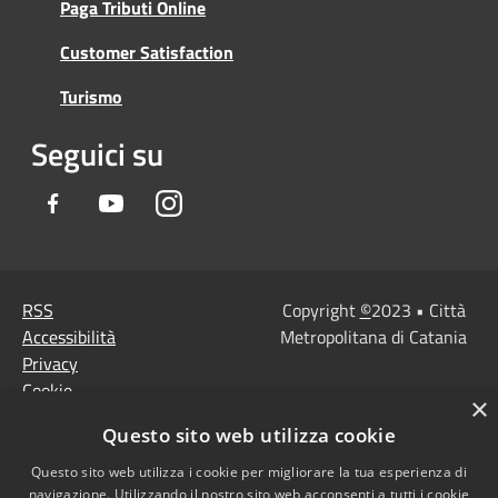
Paga Tributi Online
Customer Satisfaction
Turismo
Seguici su
Facebook
Youtube
Instagram
RSS
Copyright
©
2023 • Città
Accessibilità
Metropolitana di Catania
Privacy
Cookie
×
Mappa del sito
Questo sito web utilizza cookie
Note Legali
Agenzia per l'Italia
Questo sito web utilizza i cookie per migliorare la tua esperienza di
navigazione. Utilizzando il nostro sito web acconsenti a tutti i cookie