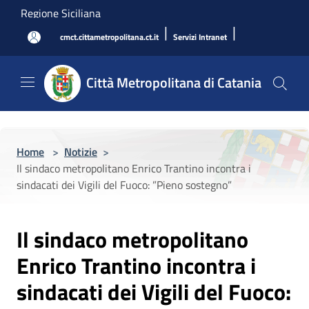
Salta al contenuto principale
Regione Siciliana
|
|
cmct.cittametropolitana.ct.it
Servizi Intranet
Città Metropolitana di Catania
Home
>
Notizie
>
Il sindaco metropolitano Enrico Trantino incontra i
sindacati dei Vigili del Fuoco: ”Pieno sostegno”
Il sindaco metropolitano
Enrico Trantino incontra i
sindacati dei Vigili del Fuoco: