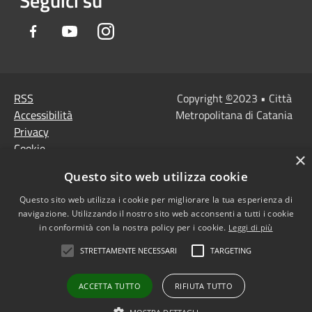
Seguici su
Facebook
Youtube
Instagram
RSS
Copyright
©
2023 • Città
Accessibilità
Metropolitana di Catania
Privacy
Cookie
×
Mappa del sito
Questo sito web utilizza cookie
Note Legali
Agenzia per l'Italia
Questo sito web utilizza i cookie per migliorare la tua esperienza di
navigazione. Utilizzando il nostro sito web acconsenti a tutti i cookie
digitale
in conformità con la nostra policy per i cookie.
Leggi di più
Dichiarazione di
STRETTAMENTE NECESSARI
TARGETING
accessibilità
Dichiarazione di
ACCETTA TUTTO
RIFIUTA TUTTO
accessibilità PagoPa
Obiettivi di accessibilità