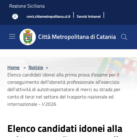
Salta al contenuto principale
Regione Siciliana
|
|
cmct.cittametropolitana.ct.it
Servizi Intranet
Città Metropolitana di Catania
Home
>
Notizie
>
Elenco candidati idonei alla prima prova d'esame per il
conseguimento dell’idoneità professionale all’esercizio
dell’attività di autotrasportatore di merci su strada per
conto di terzi nel settore del trasporto nazionale ed
internazionale - I/2026
Elenco candidati idonei alla