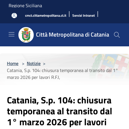
Salta al contenuto principale
Regione Siciliana
|
|
cmct.cittametropolitana.ct.it
Servizi Intranet
Città Metropolitana di Catania
Home
>
Notizie
>
Catania, S.p. 104: chiusura temporanea al transito dal 1°
marzo 2026 per lavori R.F.I,
Catania, S.p. 104: chiusura
temporanea al transito dal
1° marzo 2026 per lavori