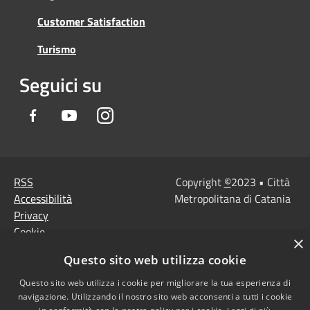
Customer Satisfaction
Turismo
Seguici su
Facebook
Youtube
Instagram
RSS
Copyright
©
2023 • Città
Accessibilità
Metropolitana di Catania
Privacy
Cookie
×
Mappa del sito
Questo sito web utilizza cookie
Note Legali
Agenzia per l'Italia
Questo sito web utilizza i cookie per migliorare la tua esperienza di
navigazione. Utilizzando il nostro sito web acconsenti a tutti i cookie
digitale