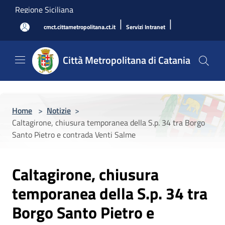
Salta al contenuto principale
Regione Siciliana
|
|
cmct.cittametropolitana.ct.it
Servizi Intranet
Città Metropolitana di Catania
Home
>
Notizie
>
Caltagirone, chiusura temporanea della S.p. 34 tra Borgo
Santo Pietro e contrada Venti Salme
Caltagirone, chiusura
temporanea della S.p. 34 tra
Borgo Santo Pietro e