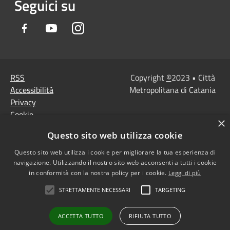
Seguici su
Facebook
Youtube
Instagram
RSS
Copyright
©
2023 • Città
Accessibilità
Metropolitana di Catania
Privacy
Cookie
×
Mappa del sito
Questo sito web utilizza cookie
Note Legali
Agenzia per l'Italia
Questo sito web utilizza i cookie per migliorare la tua esperienza di
navigazione. Utilizzando il nostro sito web acconsenti a tutti i cookie
digitale
in conformità con la nostra policy per i cookie.
Leggi di più
Dichiarazione di
STRETTAMENTE NECESSARI
TARGETING
accessibilità
Dichiarazione di
ACCETTA TUTTO
RIFIUTA TUTTO
accessibilità PagoPa