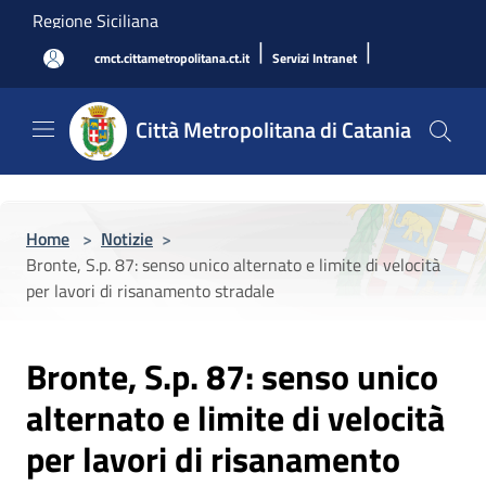
Salta al contenuto principale
Regione Siciliana
|
|
cmct.cittametropolitana.ct.it
Servizi Intranet
Città Metropolitana di Catania
Home
>
Notizie
>
Bronte, S.p. 87: senso unico alternato e limite di velocità
per lavori di risanamento stradale
Bronte, S.p. 87: senso unico
alternato e limite di velocità
per lavori di risanamento