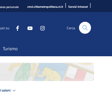
|
|
cmct.cittametropolitana.ct.it
Servizi Intranet
'area personale
uici su
Cerca
Turismo
i azioni