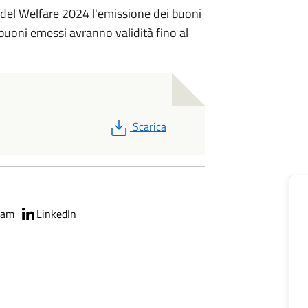
i del Welfare 2024 l'emissione dei buoni
uoni emessi avranno validità fino al
PDF
Scarica
ram
LinkedIn