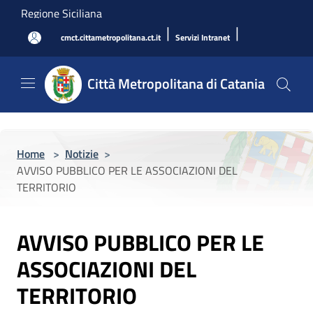
Salta al contenuto principale
Regione Siciliana
|
|
cmct.cittametropolitana.ct.it
Servizi Intranet
Città Metropolitana di Catania
Home
>
Notizie
>
AVVISO PUBBLICO PER LE ASSOCIAZIONI DEL
TERRITORIO
AVVISO PUBBLICO PER LE
ASSOCIAZIONI DEL
TERRITORIO