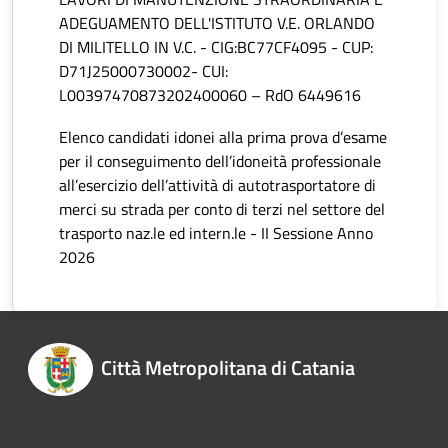
ADEGUAMENTO DELL'ISTITUTO V.E. ORLANDO
DI MILITELLO IN V.C. - CIG:BC77CF4095 - CUP:
D71J25000730002- CUI:
L00397470873202400060 – RdO 6449616
Elenco candidati idonei alla prima prova d’esame
per il conseguimento dell’idoneità professionale
all’esercizio dell’attività di autotrasportatore di
merci su strada per conto di terzi nel settore del
trasporto naz.le ed intern.le - II Sessione Anno
2026
Città Metropolitana di Catania