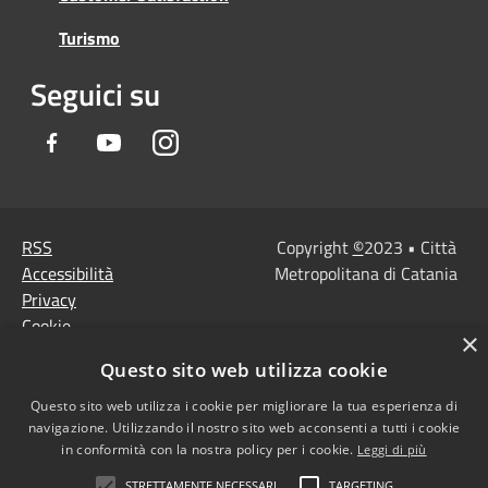
Turismo
Seguici su
Facebook
Youtube
Instagram
RSS
Copyright
©
2023 • Città
Accessibilità
Metropolitana di Catania
Privacy
Cookie
×
Mappa del sito
Questo sito web utilizza cookie
Note Legali
Agenzia per l'Italia
Questo sito web utilizza i cookie per migliorare la tua esperienza di
navigazione. Utilizzando il nostro sito web acconsenti a tutti i cookie
digitale
in conformità con la nostra policy per i cookie.
Leggi di più
Dichiarazione di
STRETTAMENTE NECESSARI
TARGETING