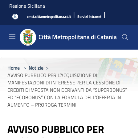
Salta al contenuto principale
Regione Siciliana
|
|
cmct.cittametropolitana.ct.it
Servizi Intranet
Città Metropolitana di Catania
Home
>
Notizie
>
AVVISO PUBBLICO PER L’ACQUISIZIONE DI
MANIFESTAZIONI DI INTERESSE PER LA CESSIONE DI
CREDITI D’IMPOSTA NON DERIVANTI DA “SUPERBONUS”
ED “ECOBONUS” CON LA FORMULA DELL’OFFERTA IN
AUMENTO – PROROGA TERMINI
AVVISO PUBBLICO PER