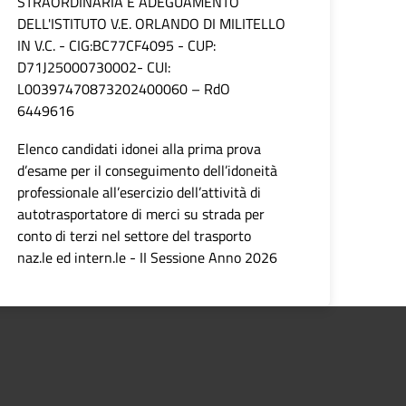
STRAORDINARIA E ADEGUAMENTO
DELL'ISTITUTO V.E. ORLANDO DI MILITELLO
IN V.C. - CIG:BC77CF4095 - CUP:
D71J25000730002- CUI:
L00397470873202400060 – RdO
6449616
Elenco candidati idonei alla prima prova
d’esame per il conseguimento dell’idoneità
professionale all’esercizio dell’attività di
autotrasportatore di merci su strada per
conto di terzi nel settore del trasporto
naz.le ed intern.le - II Sessione Anno 2026