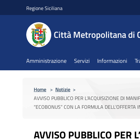
Salta al contenuto principale
Regione Siciliana
Città Metropolitana di 
Amministrazione
Servizi
Informazioni
Tr
Home
>
Notizie
>
AVVISO PUBBLICO PER L’ACQUISIZIONE DI MANI
“ECOBONUS” CON LA FORMULA DELL’OFFERTA 
AVVISO PUBBLICO PER L