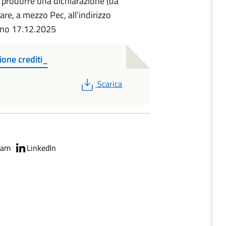
 produrre una dichiarazione (da
are, a mezzo Pec, all’indirizzo
orno 17.12.2025
ione crediti_
PDF
Scarica
ram
LinkedIn