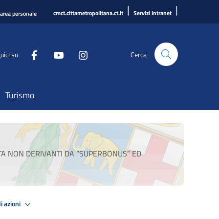
|
|
cmct.cittametropolitana.ct.it
Servizi Intranet
'area personale
uici su
Cerca
Turismo
OSTA NON DERIVANTI DA “SUPERBONUS” ED
i azioni