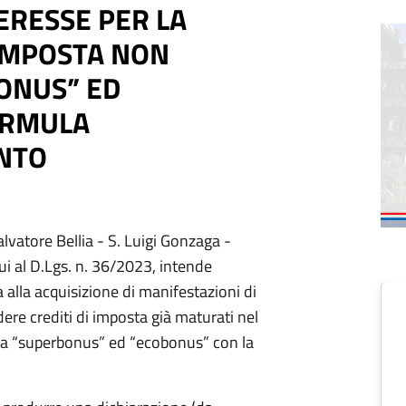
ERESSE PER LA
’IMPOSTA NON
ONUS” ED
ORMULA
ENTO
alvatore Bellia - S. Luigi Gonzaga -
cui al D.Lgs. n. 36/2023, intende
 alla acquisizione di manifestazioni di
dere crediti di imposta già maturati nel
 da “superbonus” ed “ecobonus” con la