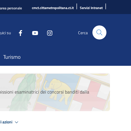
|
|
cmct.cittametropolitana.ct.it
Servizi Intranet
'area personale
uici su
Cerca
Turismo
ssioni esaminatrici dei concorsi banditi dalla
i azioni