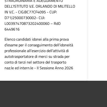
STRAORDINARIA E ADEGUAMENTO
DELL'ISTITUTO V.E. ORLANDO DI MILITELLO
IN V.C. - CIG:BC77CF4095 - CUP:
D71J25000730002- CUI:
L00397470873202400060 – RdO
6449616
Elenco candidati idonei alla prima prova
d’esame per il conseguimento dell’idoneità
professionale all’esercizio dell’attività di
autotrasportatore di merci su strada per
conto di terzi nel settore del trasporto
naz.le ed intern.le - II Sessione Anno 2026