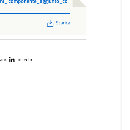
oni_ componente_aggiunto_co
PDF
Scarica
ram
LinkedIn