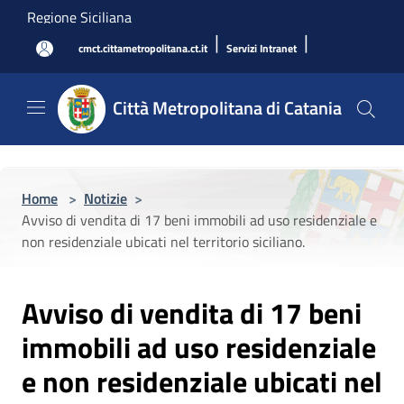
Salta al contenuto principale
Regione Siciliana
|
|
cmct.cittametropolitana.ct.it
Servizi Intranet
Città Metropolitana di Catania
Home
>
Notizie
>
Avviso di vendita di 17 beni immobili ad uso residenziale e
non residenziale ubicati nel territorio siciliano.
Avviso di vendita di 17 beni
immobili ad uso residenziale
e non residenziale ubicati nel