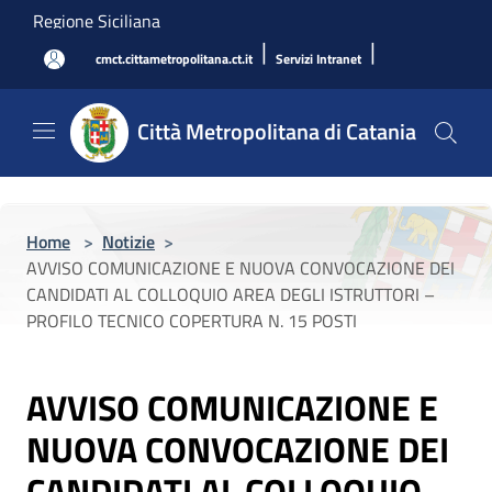
Salta al contenuto principale
Regione Siciliana
|
|
cmct.cittametropolitana.ct.it
Servizi Intranet
Città Metropolitana di Catania
Home
>
Notizie
>
AVVISO COMUNICAZIONE E NUOVA CONVOCAZIONE DEI
CANDIDATI AL COLLOQUIO AREA DEGLI ISTRUTTORI –
PROFILO TECNICO COPERTURA N. 15 POSTI
AVVISO COMUNICAZIONE E
NUOVA CONVOCAZIONE DEI
CANDIDATI AL COLLOQUIO