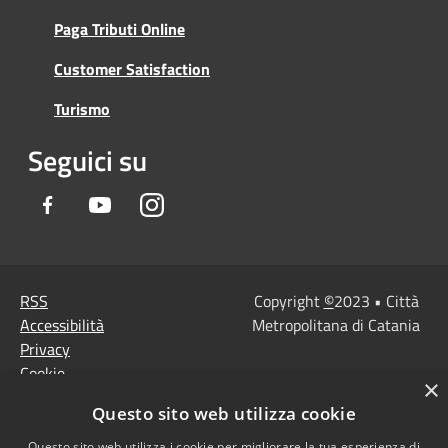
Paga Tributi Online
Customer Satisfaction
Turismo
Seguici su
Facebook
Youtube
Instagram
RSS
Copyright
©
2023 • Città
Accessibilità
Metropolitana di Catania
Privacy
Cookie
×
Mappa del sito
Questo sito web utilizza cookie
Note Legali
Questo sito web utilizza i cookie per migliorare la tua esperienza di