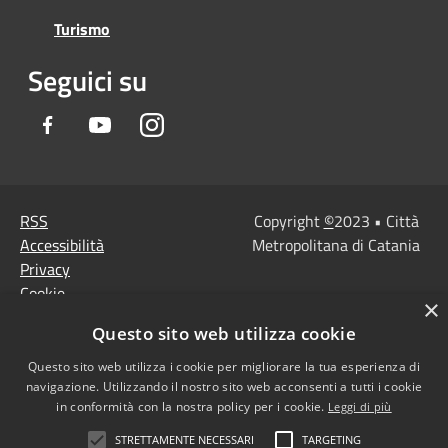
Turismo
Seguici su
Facebook
Youtube
Instagram
RSS
Copyright
©
2023 • Città
Accessibilità
Metropolitana di Catania
Privacy
Cookie
×
Mappa del sito
Questo sito web utilizza cookie
Note Legali
Agenzia per l'Italia
Questo sito web utilizza i cookie per migliorare la tua esperienza di
navigazione. Utilizzando il nostro sito web acconsenti a tutti i cookie
digitale
in conformità con la nostra policy per i cookie.
Leggi di più
Dichiarazione di
STRETTAMENTE NECESSARI
TARGETING
accessibilità