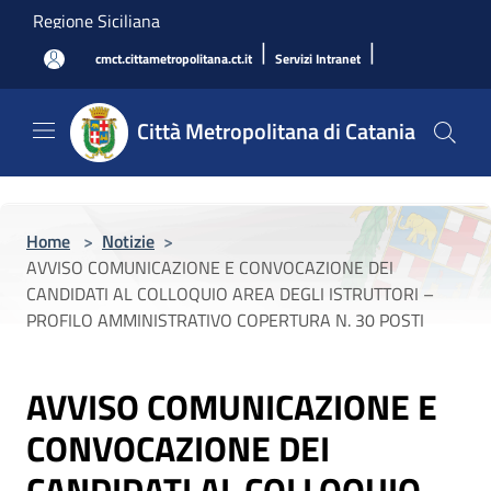
Salta al contenuto principale
Regione Siciliana
|
|
cmct.cittametropolitana.ct.it
Servizi Intranet
Città Metropolitana di Catania
Home
>
Notizie
>
AVVISO COMUNICAZIONE E CONVOCAZIONE DEI
CANDIDATI AL COLLOQUIO AREA DEGLI ISTRUTTORI –
PROFILO AMMINISTRATIVO COPERTURA N. 30 POSTI
AVVISO COMUNICAZIONE E
CONVOCAZIONE DEI
CANDIDATI AL COLLOQUIO