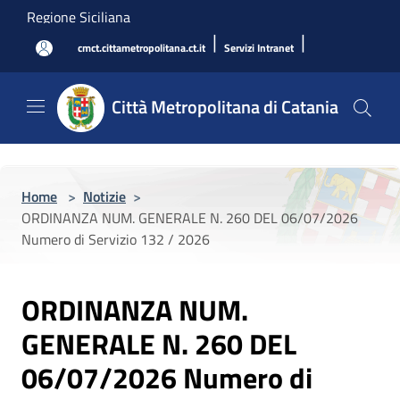
Salta al contenuto principale
Regione Siciliana
|
|
cmct.cittametropolitana.ct.it
Servizi Intranet
Città Metropolitana di Catania
Home
>
Notizie
>
ORDINANZA NUM. GENERALE N. 260 DEL 06/07/2026
Numero di Servizio 132 / 2026
ORDINANZA NUM.
GENERALE N. 260 DEL
06/07/2026 Numero di