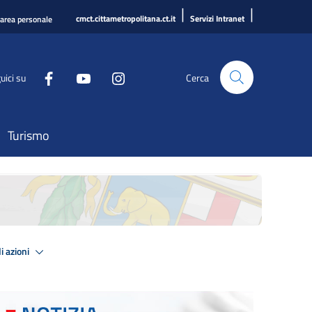
|
|
cmct.cittametropolitana.ct.it
Servizi Intranet
'area personale
uici su
Cerca
Turismo
i azioni