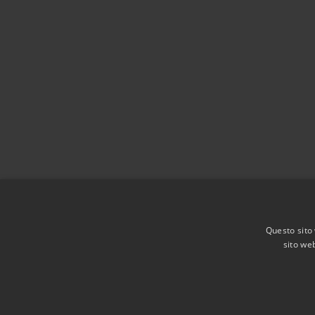
Questo sito 
sito web
RSS
Accessibilità
Privacy
Cookie
Mappa de
Agenzia per l'Italia digitale
Dichiarazione di acces