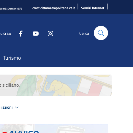
|
|
cmct.cittametropolitana.ct.it
Servizi Intranet
'area personale
uici su
Cerca
Turismo
 siciliano.
i azioni