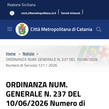
Salta al contenuto principale
Regione Siciliana
|
|
cmct.cittametropolitana.ct.it
Servizi Intranet
Città Metropolitana di Catania
Home
>
Notizie
>
ORDINANZA NUM. GENERALE N. 237 DEL 10/06/2026
Numero di Servizio 121 / 2026
ORDINANZA NUM.
GENERALE N. 237 DEL
10/06/2026 Numero di