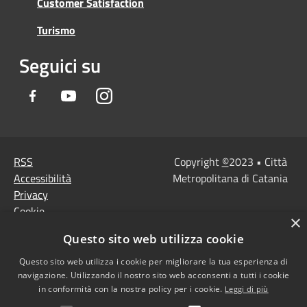
Customer Satisfaction
Turismo
Seguici su
Facebook
Youtube
Instagram
RSS
Copyright
©
2023 • Città
Accessibilità
Metropolitana di Catania
Privacy
Cookie
×
Mappa del sito
Questo sito web utilizza cookie
Note Legali
Questo sito web utilizza i cookie per migliorare la tua esperienza di
Agenzia per l'Italia
navigazione. Utilizzando il nostro sito web acconsenti a tutti i cookie
digitale
in conformità con la nostra policy per i cookie.
Leggi di più
Dichiarazione di