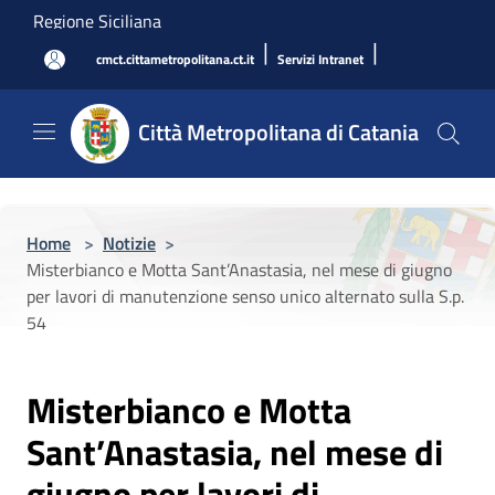
Salta al contenuto principale
Regione Siciliana
|
|
cmct.cittametropolitana.ct.it
Servizi Intranet
Città Metropolitana di Catania
Home
>
Notizie
>
Misterbianco e Motta Sant’Anastasia, nel mese di giugno
per lavori di manutenzione senso unico alternato sulla S.p.
54
Misterbianco e Motta
Sant’Anastasia, nel mese di
giugno per lavori di