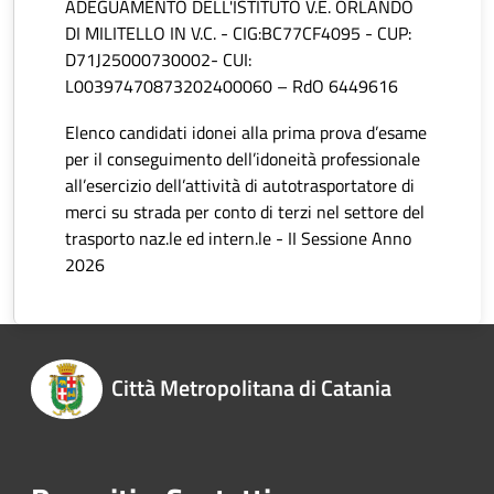
ADEGUAMENTO DELL'ISTITUTO V.E. ORLANDO
DI MILITELLO IN V.C. - CIG:BC77CF4095 - CUP:
D71J25000730002- CUI:
L00397470873202400060 – RdO 6449616
Elenco candidati idonei alla prima prova d’esame
per il conseguimento dell’idoneità professionale
all’esercizio dell’attività di autotrasportatore di
merci su strada per conto di terzi nel settore del
trasporto naz.le ed intern.le - II Sessione Anno
2026
Città Metropolitana di Catania