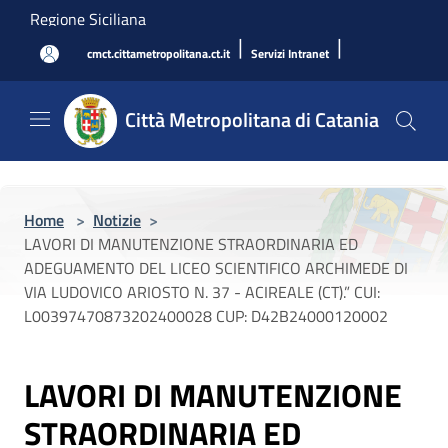
Salta al contenuto principale
Regione Siciliana
|
|
cmct.cittametropolitana.ct.it
Servizi Intranet
Città Metropolitana di Catania
Home
>
Notizie
>
LAVORI DI MANUTENZIONE STRAORDINARIA ED
ADEGUAMENTO DEL LICEO SCIENTIFICO ARCHIMEDE DI
VIA LUDOVICO ARIOSTO N. 37 - ACIREALE (CT).” CUI:
L00397470873202400028 CUP: D42B24000120002
LAVORI DI MANUTENZIONE
STRAORDINARIA ED