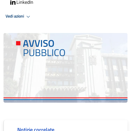
LinkedIn
Vedi azioni
Notizie correlate