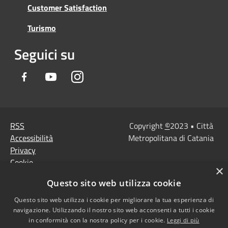
Customer Satisfaction
Turismo
Seguici su
Facebook
Youtube
Instagram
RSS
Copyright
©
2023 • Città
Accessibilità
Metropolitana di Catania
Privacy
Cookie
×
Mappa del sito
Questo sito web utilizza cookie
Note Legali
Agenzia per l'Italia
Questo sito web utilizza i cookie per migliorare la tua esperienza di
navigazione. Utilizzando il nostro sito web acconsenti a tutti i cookie
digitale
in conformità con la nostra policy per i cookie.
Leggi di più
Dichiarazione di