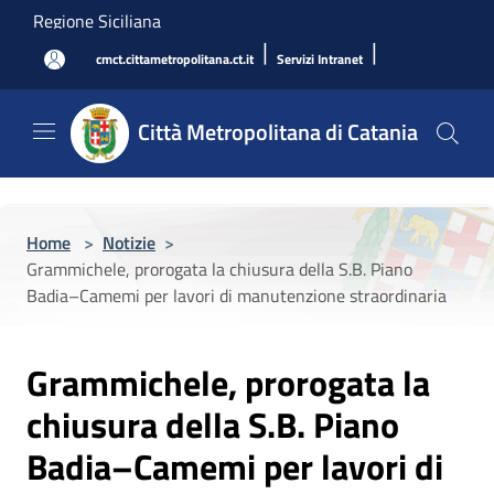
Salta al contenuto principale
Regione Siciliana
|
|
cmct.cittametropolitana.ct.it
Servizi Intranet
Città Metropolitana di Catania
Home
>
Notizie
>
Grammichele, prorogata la chiusura della S.B. Piano
Badia–Camemi per lavori di manutenzione straordinaria
Grammichele, prorogata la
chiusura della S.B. Piano
Badia–Camemi per lavori di