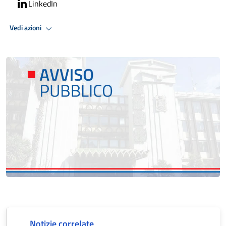
LinkedIn
Vedi azioni
Notizie correlate