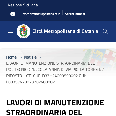
Salta al contenuto principale
Regione Siciliana
|
|
cmct.cittametropolitana.ct.it
Servizi Intranet
Città Metropolitana di Catania
Home
>
Notizie
>
LAVORI DI MANUTENZIONE STRAORDINARIA DEL
POLITECNICO “N. COLAJANNI”, DI VIA PIO LA TORRE N.1 –
RIPOSTO - CT”. CUP: D37H24000890002 CUI:
L00397470873202400002
LAVORI DI MANUTENZIONE
STRAORDINARIA DEL