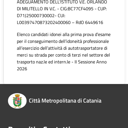
ADEGUAMENTO DELL'ISTITUTO V.E. ORLANDO
DI MILITELLO IN V.C. - CIG:BC77CF4095 - CUP:
D71J25000730002- CUI:
L00397470873202400060 – RdO 6449616
Elenco candidati idonei alla prima prova d’esame
per il conseguimento dell’idoneità professionale
all’esercizio dell’attività di autotrasportatore di
merci su strada per conto di terzi nel settore del
trasporto naz.le ed intern.le - II Sessione Anno
2026
Città Metropolitana di Catania