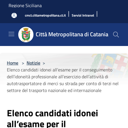
Salta al contenuto principale
Regione Siciliana
|
|
cmct.cittametropolitana.ct.it
Servizi Intranet
Città Metropolitana di Catania
Home
>
Notizie
>
Elenco candidati idonei all’esame per il conseguimento
dell’idoneità professionale all’esercizio dell’attività di
autotrasportatore di merci su strada per conto di terzi nel
settore del trasporto nazionale ed internazionale
Elenco candidati idonei
all’esame per il