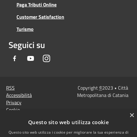
Paga Tributi Online
Customer Satisfaction
Turismo
Seguici su
Facebook
Youtube
Instagram
RSS
Copyright
©
2023 • Città
Accessibilità
Metropolitana di Catania
Privacy
Cookie
×
Mappa del sito
Questo sito web utilizza cookie
Note Legali
Agenzia per l'Italia
Questo sito web utilizza i cookie per migliorare la tua esperienza di