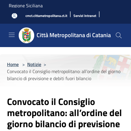
Salta al contenuto principale
Regione Siciliana
|
|
cmct.cittametropolitana.ct.it
Servizi Intranet
Città Metropolitana di Catania
Home
>
Notizie
>
Convocato il Consiglio metropolitano: all’ordine del giorno
bilancio di previsione e debiti fuori bilancio
Convocato il Consiglio
metropolitano: all’ordine del
giorno bilancio di previsione