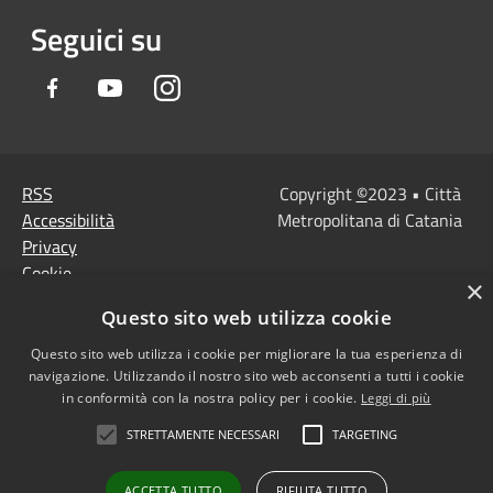
Seguici su
Facebook
Youtube
Instagram
RSS
Copyright
©
2023 • Città
Accessibilità
Metropolitana di Catania
Privacy
Cookie
×
Mappa del sito
Questo sito web utilizza cookie
Note Legali
Agenzia per l'Italia
Questo sito web utilizza i cookie per migliorare la tua esperienza di
navigazione. Utilizzando il nostro sito web acconsenti a tutti i cookie
digitale
in conformità con la nostra policy per i cookie.
Leggi di più
Dichiarazione di
STRETTAMENTE NECESSARI
TARGETING
accessibilità
Dichiarazione di
ACCETTA TUTTO
RIFIUTA TUTTO