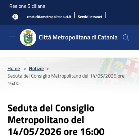
Salta al contenuto principale
Regione Siciliana
|
|
cmct.cittametropolitana.ct.it
Servizi Intranet
Città Metropolitana di Catania
Home
>
Notizie
>
Seduta del Consiglio Metropolitano del 14/05/2026 ore
16:00
Seduta del Consiglio
Metropolitano del
14/05/2026 ore 16:00