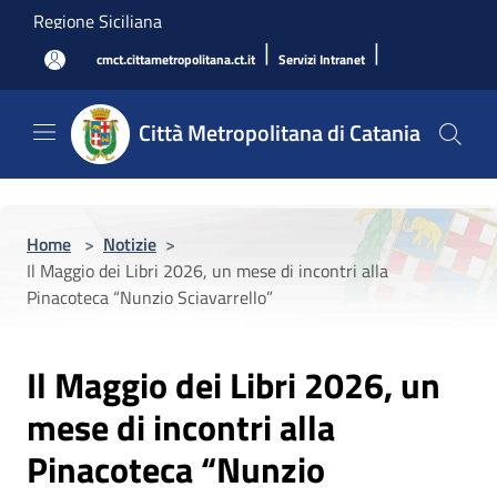
Salta al contenuto principale
Regione Siciliana
|
|
cmct.cittametropolitana.ct.it
Servizi Intranet
Città Metropolitana di Catania
Home
>
Notizie
>
Il Maggio dei Libri 2026, un mese di incontri alla
Pinacoteca “Nunzio Sciavarrello”
Il Maggio dei Libri 2026, un
mese di incontri alla
Pinacoteca “Nunzio