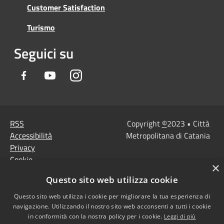
Customer Satisfaction
Turismo
Seguici su
Facebook
Youtube
Instagram
RSS
Copyright
©
2023 • Città
Accessibilità
Metropolitana di Catania
Privacy
Cookie
×
Mappa del sito
Questo sito web utilizza cookie
Note Legali
Agenzia per l'Italia
Questo sito web utilizza i cookie per migliorare la tua esperienza di
navigazione. Utilizzando il nostro sito web acconsenti a tutti i cookie
digitale
in conformità con la nostra policy per i cookie.
Leggi di più
Dichiarazione di