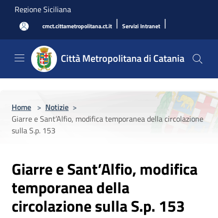
Salta al contenuto principale
Regione Siciliana
|
|
cmct.cittametropolitana.ct.it
Servizi Intranet
Città Metropolitana di Catania
Home
>
Notizie
>
Giarre e Sant’Alfio, modifica temporanea della circolazione
sulla S.p. 153
Giarre e Sant’Alfio, modifica
temporanea della
circolazione sulla S.p. 153