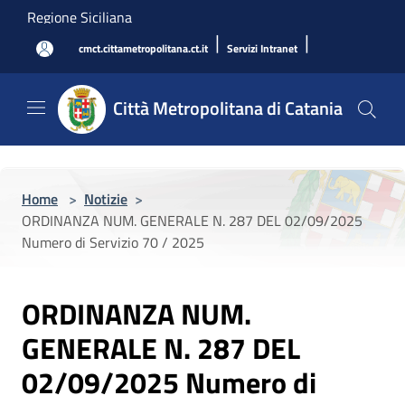
Salta al contenuto principale
Regione Siciliana
|
|
cmct.cittametropolitana.ct.it
Servizi Intranet
Città Metropolitana di Catania
Home
>
Notizie
>
ORDINANZA NUM. GENERALE N. 287 DEL 02/09/2025
Numero di Servizio 70 / 2025
ORDINANZA NUM.
GENERALE N. 287 DEL
02/09/2025 Numero di