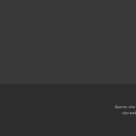
Questo sito 
sito web
RSS
Accessibilità
Privacy
Cookie
Mappa de