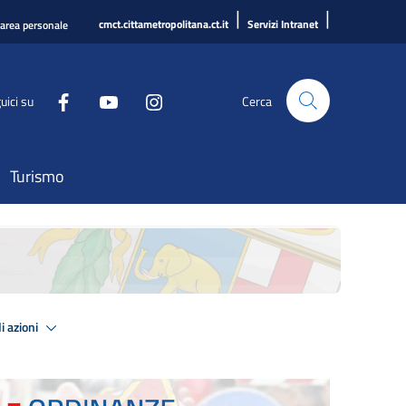
|
|
cmct.cittametropolitana.ct.it
Servizi Intranet
'area personale
uici su
Cerca
Turismo
i azioni