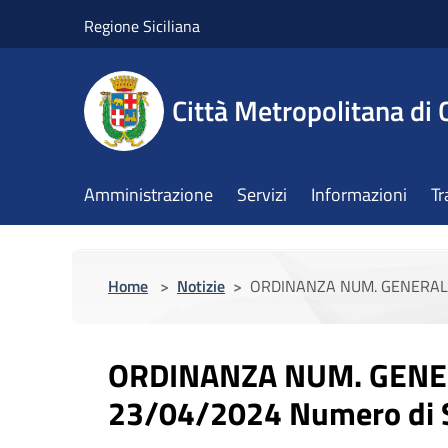
Salta al contenuto principale
Regione Siciliana
Città Metropolitana di 
Amministrazione
Servizi
Informazioni
Tr
Home
>
Notizie
>
ORDINANZA NUM. GENERALE N
ORDINANZA NUM. GENER
23/04/2024 Numero di S