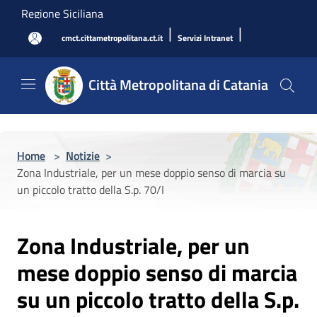
Salta al contenuto principale
Regione Siciliana
|
|
cmct.cittametropolitana.ct.it
Servizi Intranet
Città Metropolitana di Catania
Home
>
Notizie
>
Zona Industriale, per un mese doppio senso di marcia su
un piccolo tratto della S.p. 70/I
Zona Industriale, per un
mese doppio senso di marcia
su un piccolo tratto della S.p.