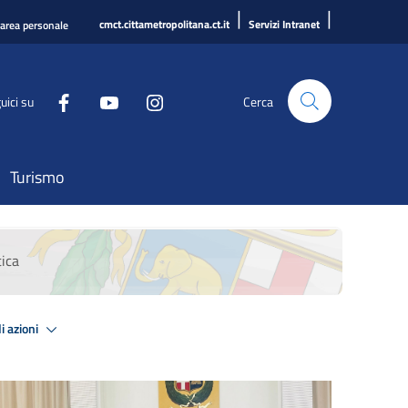
|
|
cmct.cittametropolitana.ct.it
Servizi Intranet
'area personale
uici su
Cerca
Turismo
tica
i azioni