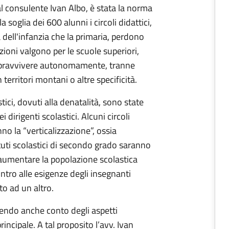
al consulente Ivan Albo, è stata la norma
a soglia dei 600 alunni i circoli didattici,
 dell'infanzia che la primaria, perdono
ioni valgono per le scuole superiori,
pravvivere autonomamente, tranne
territori montani o altre specificità.
ici, dovuti alla denatalità, sono state
 dirigenti scolastici. Alcuni circoli
no la “verticalizzazione”, ossia
tituti scolastici di secondo grado saranno
a aumentare la popolazione scolastica
ontro alle esigenze degli insegnanti
to ad un altro.
enendo anche conto degli aspetti
incipale. A tal proposito l’avv. Ivan