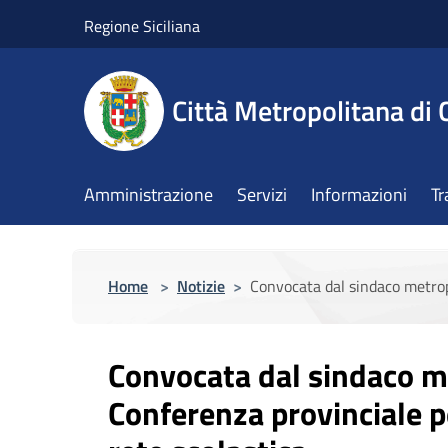
Salta al contenuto principale
Regione Siciliana
Città Metropolitana di 
Amministrazione
Servizi
Informazioni
Tr
Home
>
Notizie
>
Convocata dal sindaco metropo
Convocata dal sindaco m
Conferenza provinciale pe