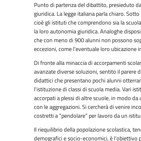
Punto di partenza del dibattito, presieduto d
giuridica. La legge italiana parla chiaro. Sotto l
cioè gli istituti che comprendono sia la scuola
la loro autonomia giuridica. Analoghe disposiz
che con meno di 900 alunni non possono so
eccezioni, come l’eventuale loro ubicazione in 
Di fronte alla minaccia di accorpamenti scolast
avanzate diverse soluzioni, sentito il parere dei
didattici che presentano pochi alunni otterran
l’istituzione di classi di scuola media. Vari is
accorpati a plessi di altre scuole, in modo d
con le aggregazioni. Si cercherà di venire inc
costretti a “pendolare” per lavoro da un istitu
Il riequilibrio della popolazione scolastica, t
demografici e socio-economici, è l’obiettivo pr