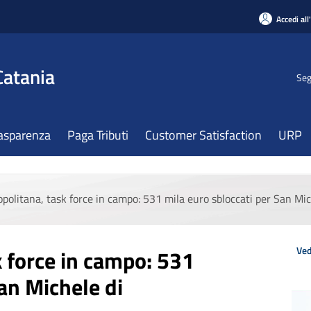
Accedi all
Catania
Seg
asparenza
Paga Tributi
Customer Satisfaction
URP
opolitana, task force in campo: 531 mila euro sbloccati per San Mi
Ved
k force in campo: 531
San Michele di