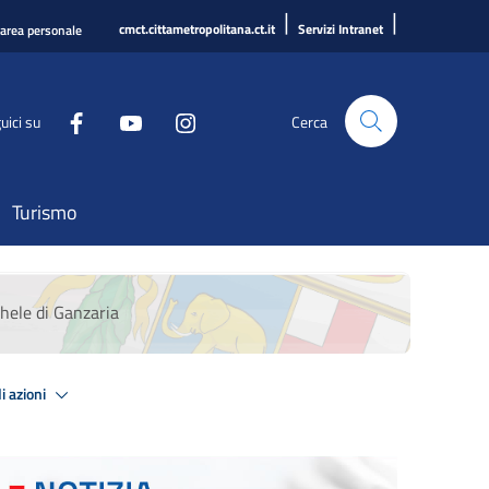
|
|
cmct.cittametropolitana.ct.it
Servizi Intranet
'area personale
uici su
Cerca
Turismo
chele di Ganzaria
i azioni