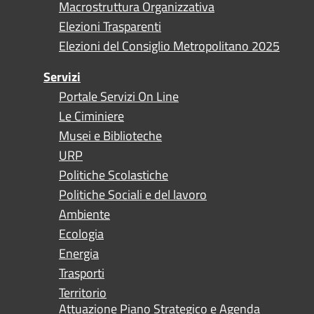
Macrostruttura Organizzativa
Elezioni Trasparenti
Elezioni del Consiglio Metropolitano 2025
Servizi
Portale Servizi On Line
Le Ciminiere
Musei e Biblioteche
URP
Politiche Scolastiche
Politiche Sociali e del lavoro
Ambiente
Ecologia
Energia
Trasporti
Territorio
Attuazione Piano Strategico e Agenda