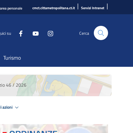
|
|
cmct.cittametropolitana.ct.it
Servizi Intranet
'area personale
uici su
Cerca
Turismo
io 46 / 2026
i azioni