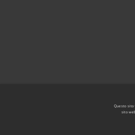
Questo sito 
sito web
RSS
Accessibilità
Privacy
Cookie
Mappa de