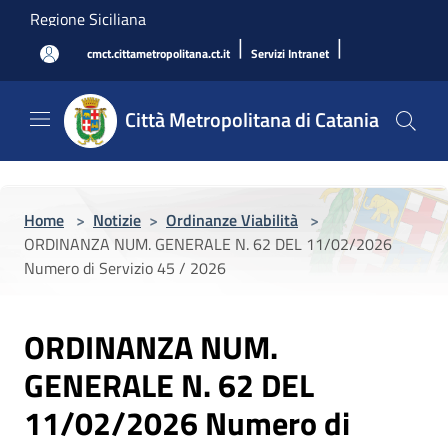
Salta al contenuto principale
Regione Siciliana
|
|
cmct.cittametropolitana.ct.it
Servizi Intranet
Città Metropolitana di Catania
Home
>
Notizie
>
Ordinanze Viabilità
>
ORDINANZA NUM. GENERALE N. 62 DEL 11/02/2026
Numero di Servizio 45 / 2026
ORDINANZA NUM.
GENERALE N. 62 DEL
11/02/2026 Numero di