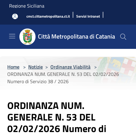
Salta al contenuto principale
Regione Siciliana
|
|
cmct.cittametropolitana.ct.it
Servizi Intranet
Città Metropolitana di Catania
Home
>
Notizie
>
Ordinanze Viabilità
>
ORDINANZA NUM. GENERALE N. 53 DEL 02/02/2026
Numero di Servizio 38 / 2026
ORDINANZA NUM.
GENERALE N. 53 DEL
02/02/2026 Numero di