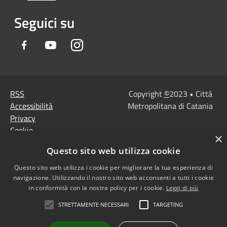
Seguici su
Facebook
Youtube
Instagram
RSS
Copyright
©
2023 • Città
Accessibilità
Metropolitana di Catania
Privacy
Cookie
×
Mappa del sito
Questo sito web utilizza cookie
Note Legali
Agenzia per l'Italia
Questo sito web utilizza i cookie per migliorare la tua esperienza di
navigazione. Utilizzando il nostro sito web acconsenti a tutti i cookie
digitale
in conformità con la nostra policy per i cookie.
Leggi di più
Dichiarazione di
STRETTAMENTE NECESSARI
TARGETING
accessibilità
Dichiarazione di