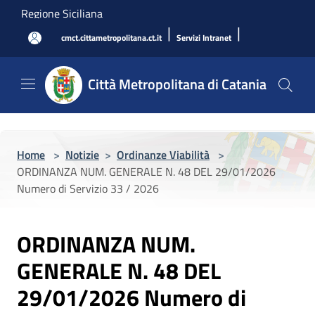
Salta al contenuto principale
Regione Siciliana
|
|
cmct.cittametropolitana.ct.it
Servizi Intranet
Città Metropolitana di Catania
Home
>
Notizie
>
Ordinanze Viabilità
>
ORDINANZA NUM. GENERALE N. 48 DEL 29/01/2026
Numero di Servizio 33 / 2026
ORDINANZA NUM.
GENERALE N. 48 DEL
29/01/2026 Numero di