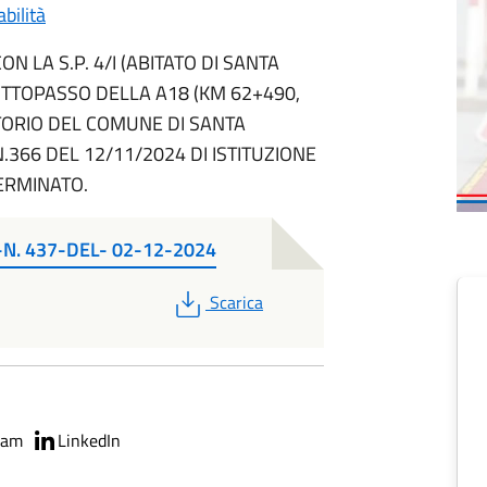
bilità
N LA S.P. 4/I (ABITATO DI SANTA
OTTOPASSO DELLA A18 (KM 62+490,
TORIO DEL COMUNE DI SANTA
366 DEL 12/11/2024 DI ISTITUZIONE
ERMINATO.
. 437-DEL- 02-12-2024
PDF
Scarica
ram
LinkedIn