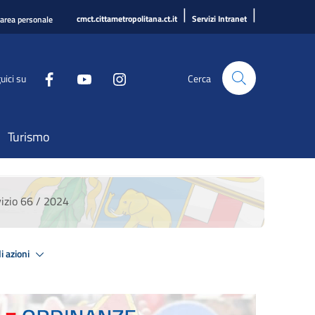
|
|
cmct.cittametropolitana.ct.it
Servizi Intranet
'area personale
uici su
Cerca
Turismo
zio 66 / 2024
i azioni