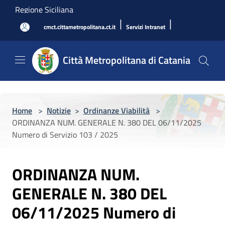
Salta al contenuto principale
Regione Siciliana
|
|
cmct.cittametropolitana.ct.it
Servizi Intranet
Città Metropolitana di Catania
Home
>
Notizie
>
Ordinanze Viabilità
>
ORDINANZA NUM. GENERALE N. 380 DEL 06/11/2025
Numero di Servizio 103 / 2025
ORDINANZA NUM.
GENERALE N. 380 DEL
06/11/2025 Numero di